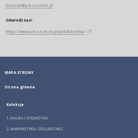
k.kuzian@pm.szczecin.pl
Odwiedź nas!
https://www.pm.szczecin.pl/pl/biblioteka/
MAPA STRONY
Strona główna
Kolekcje
1. NAUKA I DYDAKTYKA
2. MARYNISTYKA I ŻEGLARSTWO