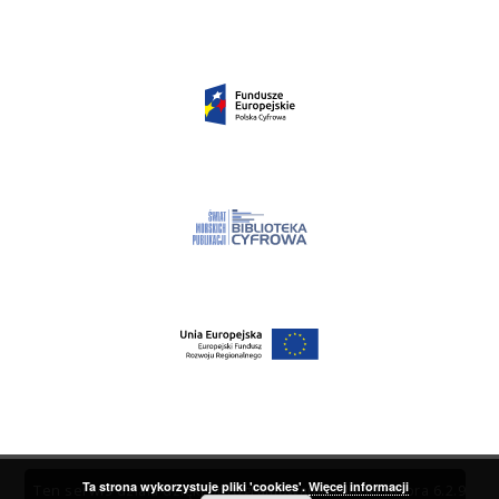
Ta strona wykorzystuje pliki 'cookies'.
Więcej informacji
Ten serwis działa dzięki oprogramowaniu
DInGO dLibra 6.2.9