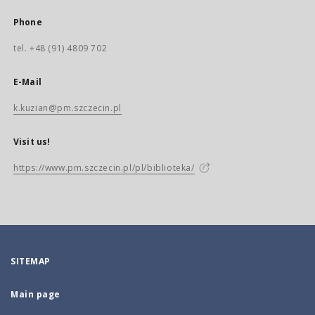
Phone
tel. +48 (91) 4809 702
E-Mail
k.kuzian@pm.szczecin.pl
Visit us!
https://www.pm.szczecin.pl/pl/biblioteka/
SITEMAP
Main page