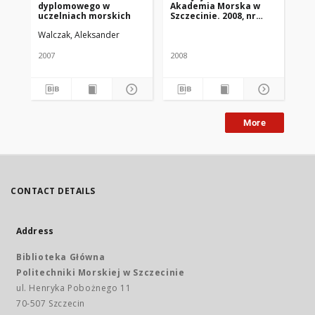
dyplomowego w
Akademia Morska w
po
uczelniach morskich
Szczecinie. 2008, nr
mo
15(87)
Walczak, Aleksander
Wal
2007
2008
201
More
CONTACT DETAILS
Address
Biblioteka Główna
Politechniki Morskiej w Szczecinie
ul. Henryka Pobożnego 11
70-507 Szczecin