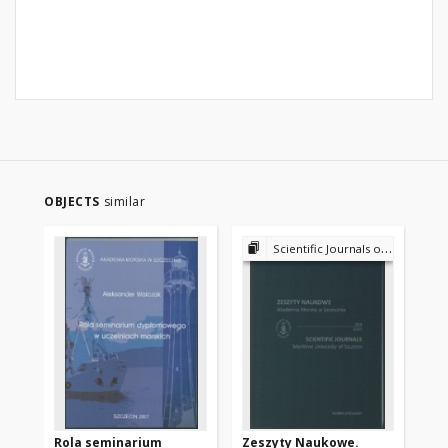
OBJECTS
similar
Scientific Journals of the Maritime University of Szczecin
Rola seminarium
Zeszyty Naukowe.
Be