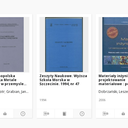
lnopolska
Zeszyty Naukowe. Wyższa
Materiały inżyni
ja Metale
Szkoła Morska w
projektowanie
e w przemysle
Szczecinie. 1994, nr 47
materiałowe : 
 Szczecin -
nauki o materia
iotr
Grabian, Janusz
Dobrzański, Lesze
je 12-12
metaloznawstw
996
1994
2006