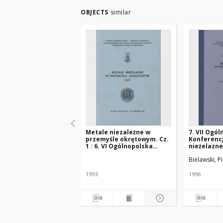
OBJECTS
similar
Metale niezależne w
7. VII Ogó
przemyśle okrętowym. Cz.
Konferenc
1 : 6. VI Ogólnopolska
nieżelazn
Konferencja Naukowo-
okrętowym,
Bielawski, P
Techniczna, Szczecin -
Międzyzdro
Świnoujście 16
września 1
1993
1996