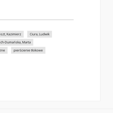
oszt, Kazimierz
Ciura, Ludwik
ach-Dumańska, Marta
azne
pierścienie tłokowe