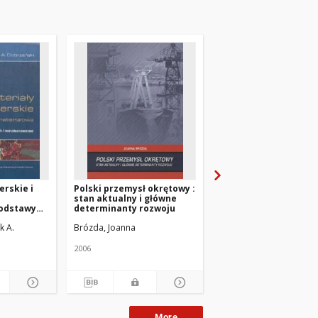
erskie i
Polski przemysł okrętowy :
Zeszyty Naukowe. W
stan aktualny i główne
Szkoła Morska w
podstawy
determinanty rozwoju
Szczecinie. 1987, nr 3
łach i
k A.
Brózda, Joanna
o
2006
1987
More