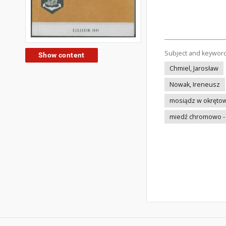
Subject and keywor
Show content
Chmiel, Jarosław
Nowak, Ireneusz
mosiądz w okrętow
miedź chromowo 