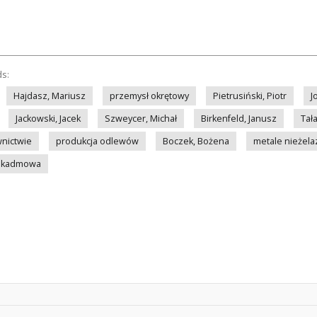
ds:
Hajdasz, Mariusz
przemysł okrętowy
Pietrusiński, Piotr
J
Jackowski, Jacek
Szweycer, Michał
Birkenfeld, Janusz
Tał
nictwie
produkcja odlewów
Boczek, Bożena
metale nieżel
- kadmowa