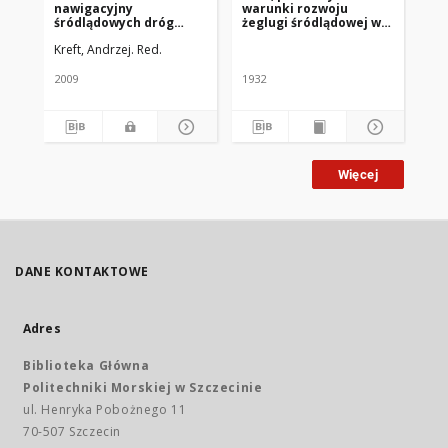
nawigacyjny
warunki rozwoju
Gó
śródlądowych dróg
żeglugi śródlądowej w
wodnych granicznego i
Polsce : referaty na
Kreft, Andrzej. Red.
Pes
dolnego odcinka rzeki
I[pierwszy] Narodowy
Odry
Kongres Zeglugi
2009
1932
192
Więcej
DANE KONTAKTOWE
Adres
Biblioteka Główna
Politechniki Morskiej w Szczecinie
ul. Henryka Pobożnego 11
70-507 Szczecin