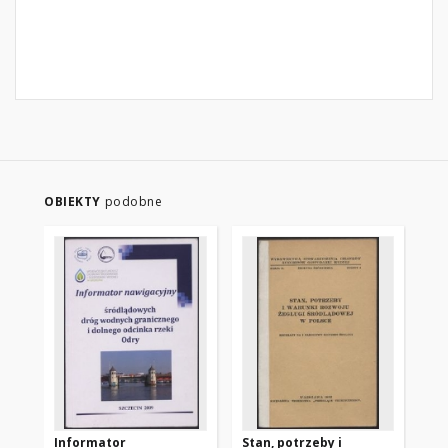
OBIEKTY
podobne
Informator
Stan, potrzeby i
Pr