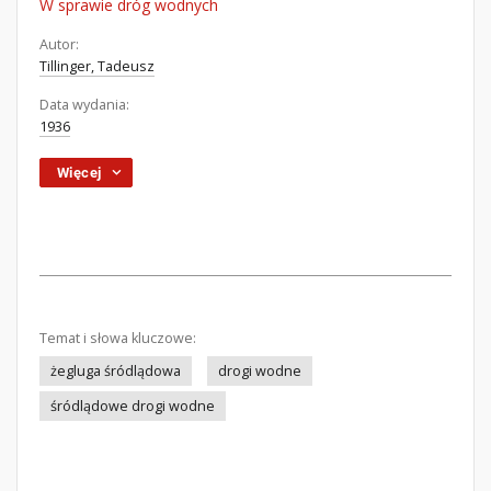
W sprawie dróg wodnych
Autor:
Tillinger, Tadeusz
Data wydania:
1936
Więcej
Temat i słowa kluczowe:
żegluga śródlądowa
drogi wodne
śródlądowe drogi wodne