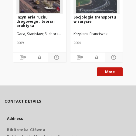
Inżynieria ruchu
Socjologia transportu
Ze
drogowego : teoria i
w zarysie
Ak
praktyka
Szc
Gaca, Stanisław
Suchorzewski, Wojciech
Krzykała, Franciszek
Tracz, Marian
2009
2004
202
More
CONTACT DETAILS
Address
Biblioteka Główna