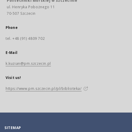
Politechniki Morskiej w Szczecinie
ul. Henryka Pobożnego 11
70-507 Szczecin
Phone
tel. +48 (91) 4809 702
E-Mail
k.kuzian@pm.szczecin.pl
Visit us!
https://www.pm.szczecin.pl/pl/biblioteka/
SITEMAP