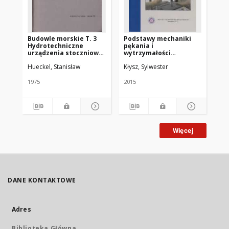
Budowle morskie T. 3
Podstawy mechaniki
Po
Hydrotechniczne
pękania i
wy
urządzenia stoczniowe.
wytrzymałości
ma
Budowle specjalne
zmęczeniowej
Hueckel, Stanisław
Kłysz, Sylwester
Kły
materiałów
1975
2015
201
Więcej
DANE KONTAKTOWE
Adres
Biblioteka Główna