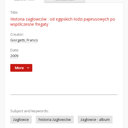
Title:
Historia żaglowców : od egipskich łodzi papirusowych po
wspólczesne fregaty
Creator:
Giorgetti, Franco
Date:
2009
More
Subject and keywords:
żaglowce
historia żaglowców
żaglowce - album