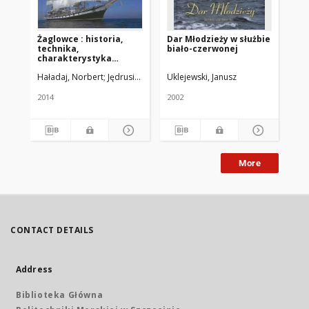
Żaglowce : historia,
Dar Młodzieży w służbie
"D
technika,
biało-czerwonej
charakterystyka
jednostek
Haładaj, Norbert
Jędrusik, Ryszard
Uklejewski, Janusz
Czarnomska. Małgorzata
Twa
2014
2002
200
More
CONTACT DETAILS
Address
Biblioteka Główna