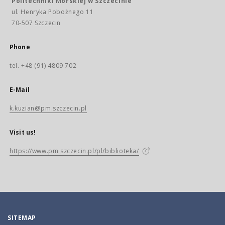
Politechniki Morskiej w Szczecinie
ul. Henryka Pobożnego 11
70-507 Szczecin
Phone
tel. +48 (91) 4809 702
E-Mail
k.kuzian@pm.szczecin.pl
Visit us!
https://www.pm.szczecin.pl/pl/biblioteka/
SITEMAP