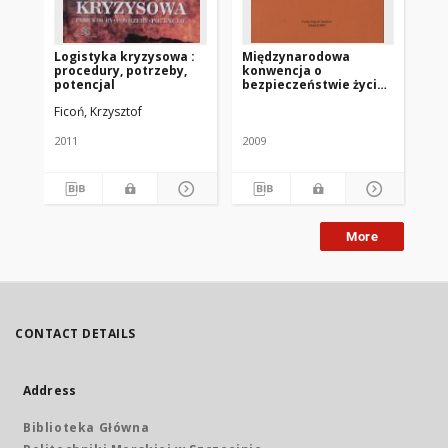
Logistyka kryzysowa :
Międzynarodowa
St
procedury, potrzeby,
konwencja o
Mi
potencjal
bezpieczeństwie życia
Or
na morzu, 1974 :
dz
Ficoń, Krzysztof
Wal
poprawki 2005, 2006 i
be
2007
mo
2011
2009
199
More
CONTACT DETAILS
Address
Biblioteka Główna