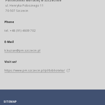
Politechniki Morskiej w Szczecinie
ul. Henryka Pobożnego 11
70-507 Szczecin
Phone
tel. +48 (91) 4809 702
E-Mail
k.kuzian@pm.szczecin.pl
Visit us!
https://www.pm.szczecin.pl/pl/biblioteka/
SITEMAP