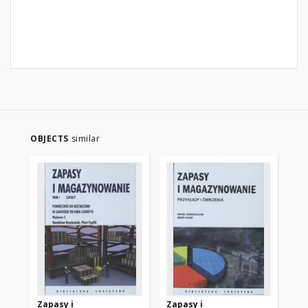
OBJECTS
similar
Zapasy i
Zapasy i
Za