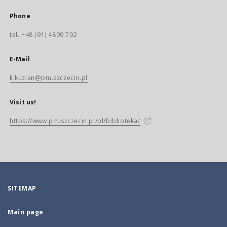
Phone
tel. +48 (91) 4809 702
E-Mail
k.kuzian@pm.szczecin.pl
Visit us!
https://www.pm.szczecin.pl/pl/biblioteka/
SITEMAP
Main page