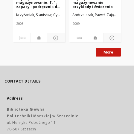
magazynowanie. T. 1,
magazynowanie :
ma
zapasy : podręcznik do
przykłady i ćwiczenia
ma
kształcenia w zawodzie
po
Krzyżaniak, Stanisław
Cyplik, Piotr
Andrzejczak, Paweł
Zając, Jacek
Nie
technik logistyk
ks
te
2008
2009
200
More
CONTACT DETAILS
Address
Biblioteka Główna
Politechniki Morskiej w Szczecinie
ul. Henryka Pobożnego 11
70-507 Szczecin