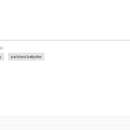
ds:
y
państwa bałtyckie