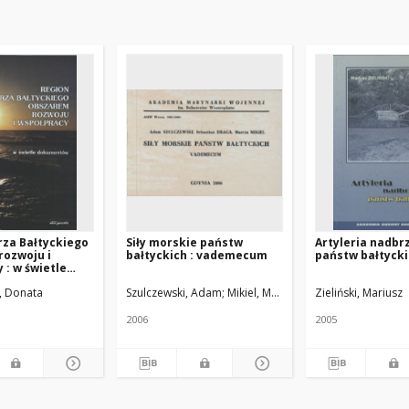
rza Bałtyckiego
Siły morskie państw
Artyleria nadbr
rozwoju i
bałtyckich : vademecum
państw bałtyck
 : w świetle
ów
n, Donata
Szulczewski, Adam
Mikiel, Marcin
Draga, Sebastian
Zieliński, Mariusz
2006
2005