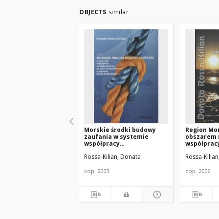
OBJECTS
similar
Morskie środki budowy
Region Mo
zaufania w systemie
obszarem 
współpracy
współpracy
międzynarodowej na rzecz
dokument
Rossa-Kilian, Donata
Rossa-Kilia
bezpieczeństwa w
regionie Morza
Bałtyckiego
cop. 2003
cop. 2006