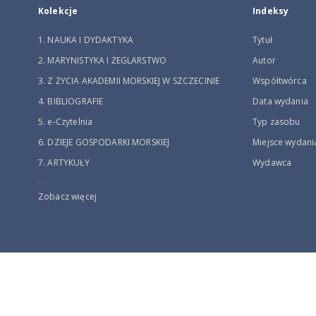
Kolekcje
Indeksy
1. NAUKA I DYDAKTYKA
Tytuł
2. MARYNISTYKA I ŻEGLARSTWO
Autor
3. Z ŻYCIA AKADEMII MORSKIEJ W SZCZECINIE
Współtwórca
4. BIBLIOGRAFIE
Data wydania
5. e-Czytelnia
Typ zasobu
6. DZIEJE GOSPODARKI MORSKIEJ
Miejsce wydani
7. ARTYKUŁY
Wydawca
...
Zobacz więcej