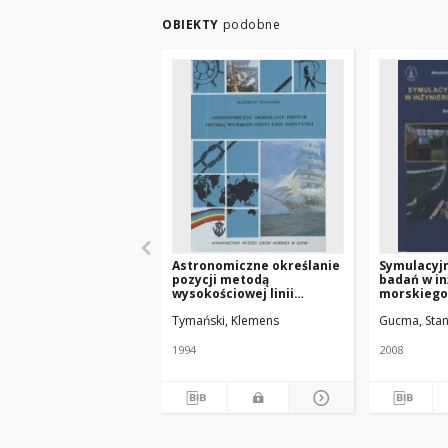
OBIEKTY
podobne
Astronomiczne określanie
Symulacyj
pozycji metodą
badań w in
wysokościowej linii
morskiego
pozycyjnej
Tymański, Klemens
Gucma, Stan
1994
2008