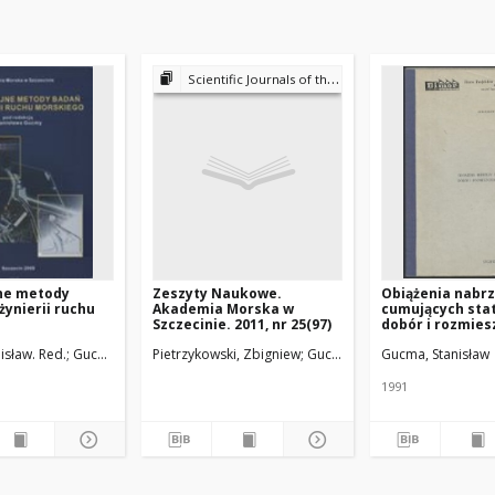
Scientific Journals of the Maritime University of Szczecin
ne metody
Zeszyty Naukowe.
Obiążenia nabrz
żynierii ruchu
Akademia Morska w
cumujących sta
Szczecinie. 2011, nr 25(97)
dobór i rozmies
urządzeń odboj
isław. Red.
Gucma, Stanisław
Pietrzykowski, Zbigniew
Zalewski, Paweł
Gucma, Lucjan
Gucma, Stanisław
Gucma, Stanisław
Szozda, Zb
1991