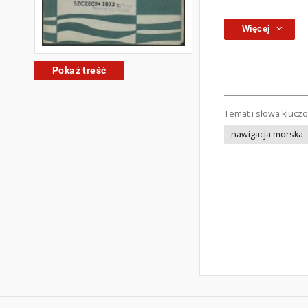
Więcej
Pokaż treść
Temat i słowa klucz
nawigacja morska