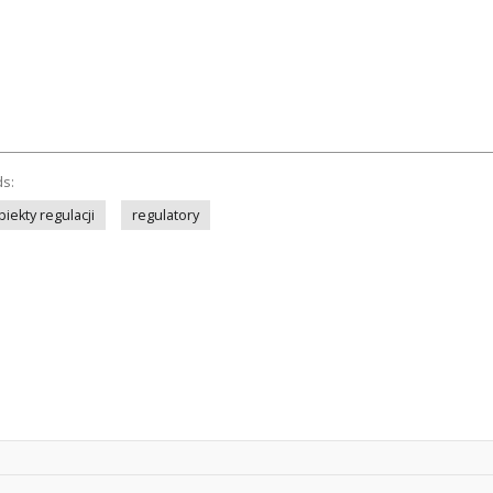
ds:
biekty regulacji
regulatory