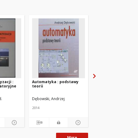
zacji :
Automatyka : podstawy
Automatyka okrętow
atoryjne
teorii
d.
Dębowski, Andrzej
Balicki, Jezry
Żak, Bogd
2014
1999
More