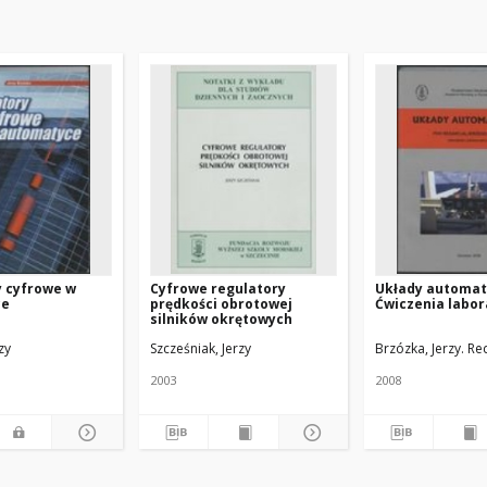
y cyfrowe w
Cyfrowe regulatory
Układy automaty
ce
prędkości obrotowej
Ćwiczenia labor
silników okrętowych
zy
Szcześniak, Jerzy
Brzózka, Jerzy. Re
2003
2008