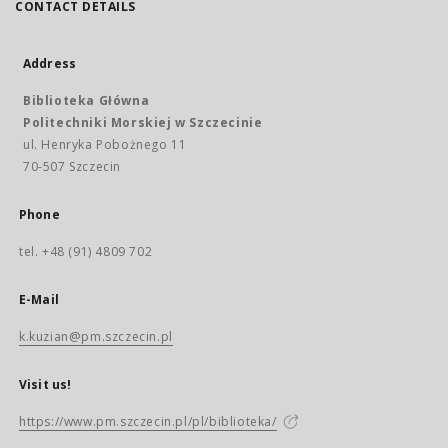
CONTACT DETAILS
Address
Biblioteka Główna
Politechniki Morskiej w Szczecinie
ul. Henryka Pobożnego 11
70-507 Szczecin
Phone
tel. +48 (91) 4809 702
E-Mail
k.kuzian@pm.szczecin.pl
Visit us!
https://www.pm.szczecin.pl/pl/biblioteka/