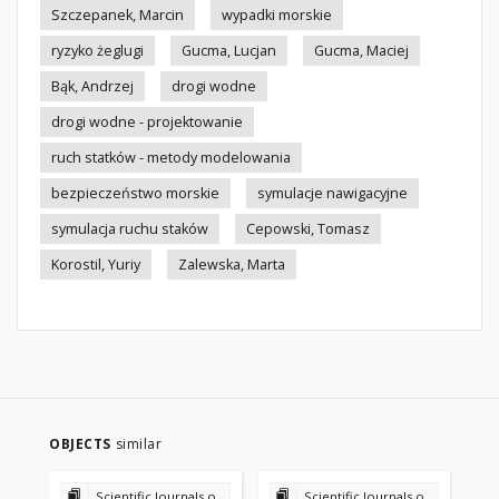
Szczepanek, Marcin
wypadki morskie
ryzyko żeglugi
Gucma, Lucjan
Gucma, Maciej
Bąk, Andrzej
drogi wodne
drogi wodne - projektowanie
ruch statków - metody modelowania
bezpieczeństwo morskie
symulacje nawigacyjne
symulacja ruchu staków
Cepowski, Tomasz
Korostil, Yuriy
Zalewska, Marta
OBJECTS
similar
Scientific Journals of the Maritime University of Szczecin
Scientific Journals of the Maritime University of Szczecin