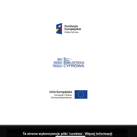
Ta strona wykorzystuje pliki 'cookies'.
Więcej informacji
Ten serwis działa dzięki oprogramowaniu
DInGO dLibra 6.2.9