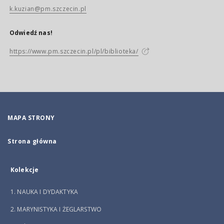
k.kuzian@pm.szczecin.pl
Odwiedź nas!
https://www.pm.szczecin.pl/pl/biblioteka/
MAPA STRONY
Strona główna
Kolekcje
1. NAUKA I DYDAKTYKA
2. MARYNISTYKA I ŻEGLARSTWO