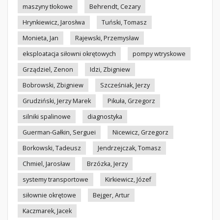
maszyny tłokowe
Behrendt, Cezary
Hrynkiewicz, Jarosłwa
Tuński, Tomasz
Monieta, Jan
Rajewski, Przemysław
eksploatacja siłowni okrętowych
pompy wtryskowe
Grządziel, Zenon
Idzi, Zbigniew
Bobrowski, Zbigniew
Szcześniak, Jerzy
Grudziński, Jerzy Marek
Pikuła, Grzegorz
silniki spalinowe
diagnostyka
Guerman-Gałkin, Serguei
Nicewicz, Grzegorz
Borkowski, Tadeusz
Jendrzejczak, Tomasz
Chmiel, Jarosław
Brzózka, Jerzy
systemy transportowe
Kirkiewicz, Józef
siłownie okrętowe
Bejger, Artur
Kaczmarek, Jacek