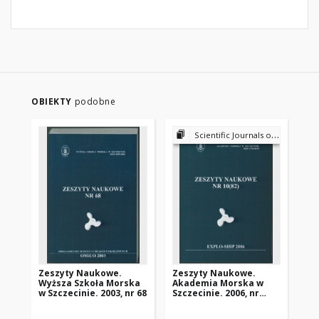
OBIEKTY
podobne
Scientific Journals of the Maritime University of Szczecin
Zeszyty Naukowe.
Zeszyty Naukowe.
Ze
Wyższa Szkoła Morska
Akademia Morska w
Ak
w Szczecinie. 2003, nr 68
Szczecinie. 2006, nr
Szc
10(82)
5(7