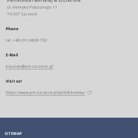
Politechniki Morskiej w Szczecinie
ul. Henryka Pobożnego 11
70-507 Szczecin
Phone
tel. +48 (91) 4809 702
E-Mail
k.kuzian@pm.szczecin.pl
Visit us!
https://www.pm.szczecin.pl/pl/biblioteka/
SITEMAP