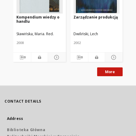
Kompendium wiedzy o
Zarządzanie produkcją
Ws
handlu
w 
za
Sławińska, Maria. Red.
Dwiliński, Lech
Tyr
2008
2002
201
More
CONTACT DETAILS
Address
Biblioteka Główna