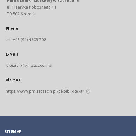
Politechniki Morskiej w Szczecinie
ul. Henryka Pobożnego 11
70-507 Szczecin
Phone
tel. +48 (91) 4809 702
E-Mail
k.kuzian@pm.szczecin.pl
Visit us!
https://www.pm.szczecin.pl/pl/biblioteka/
SITEMAP