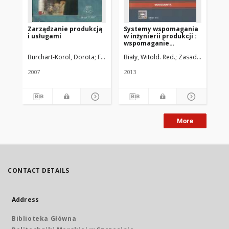
Zarządzanie produkcją
Systemy wspomagania
Sy
i usługami
w inżynierii produkcji :
w i
wspomaganie
zarządzania systemami
Burchart-Korol, Dorota
Furman, Joanna
Biały, Witold. Red.
Zasadzień, Michał
Bia
produkcyjnymi
2007
2013
201
More
CONTACT DETAILS
Address
Biblioteka Główna