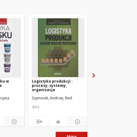
sku w
Logistyka produkcji :
Tendencje rozwojow
e
procesy, systemy,
logistyki
organizacja
rzyna
Szymonik, Andrzej. Red.
Owczarski, Sławomir
2012
2006
More