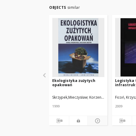
OBJECTS
similar
Ekologistyka zużytych
Logistyka 
opakowań
infrastruk
Skrzypek,Mieczysław
Korzeniowski, Andrzej
Ficoń, Krzys
1999
2009