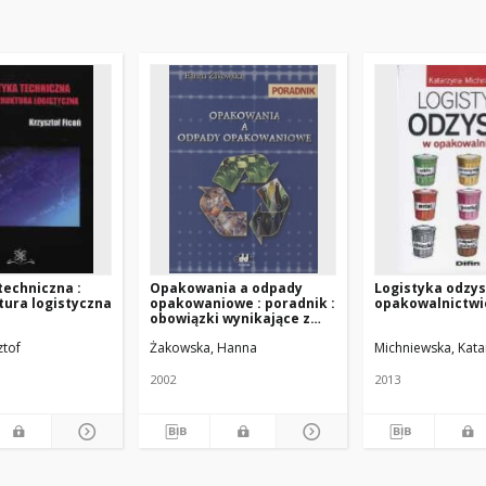
techniczna :
Opakowania a odpady
Logistyka odzy
tura logistyczna
opakowaniowe : poradnik :
opakowalnictwi
obowiązki wynikające z
nowych regulacji
ztof
Żakowska, Hanna
Michniewska, Kata
prawnych
2002
2013