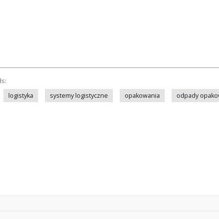
ds:
logistyka
systemy logistyczne
opakowania
odpady opak