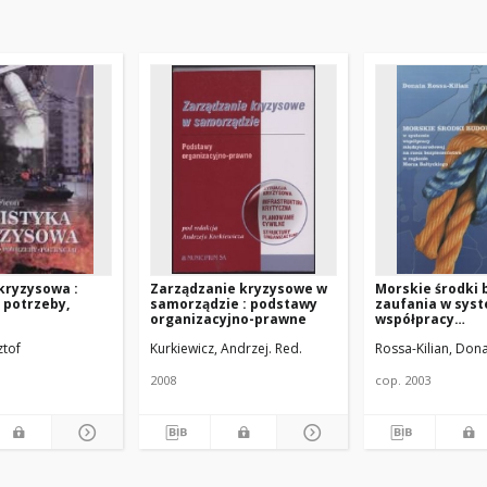
kryzysowa :
Zarządzanie kryzysowe w
Morskie środki
 potrzeby,
samorządzie : podstawy
zaufania w sys
organizacyjno-prawne
współpracy
międzynarodowe
ztof
Kurkiewicz, Andrzej. Red.
Rossa-Kilian, Don
bezpieczeństwa
regionie Morza
Bałtyckiego
2008
cop. 2003