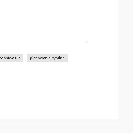
zeństwa RP
planowanie cywilne