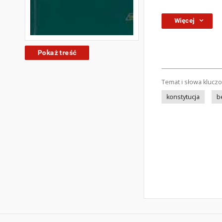
Więcej
Pokaż treść
Temat i słowa klucz
konstytucja
b