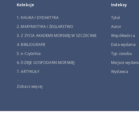
Kolekcje
Indeksy
1. NAUKA I DYDAKTYKA
Tytuł
2. MARYNISTYKA I ŻEGLARSTWO
Autor
3. Z ŻYCIA AKADEMII MORSKIEJ W SZCZECINIE
Współtwórca
4. BIBLIOGRAFIE
Data wydania
5. e-Czytelnia
Typ zasobu
6. DZIEJE GOSPODARKI MORSKIEJ
Miejsce wydani
7. ARTYKUŁY
Wydawca
...
Zobacz więcej