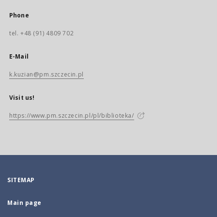
Phone
tel. +48 (91) 4809 702
E-Mail
k.kuzian@pm.szczecin.pl
Visit us!
https://www.pm.szczecin.pl/pl/biblioteka/
SITEMAP
Main page