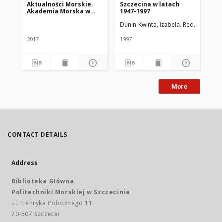
Aktualności Morskie.
Szczecina w latach
kw
Akademia Morska w
1947-1997
Wy
Szczecinie. 2017, nr 2
Mo
Dunin-Kwinta, Izabela. Red.
Walczak,
(94)
198
2017
1997
More
CONTACT DETAILS
Address
Biblioteka Główna
Politechniki Morskiej w Szczecinie
ul. Henryka Pobożnego 11
70-507 Szczecin