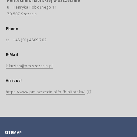
Politechniki Morskiej w Szczecinie
ul. Henryka Pobożnego 11
70-507 Szczecin
Phone
tel. +48 (91) 4809 702
E-Mail
k.kuzian@pm.szczecin.pl
Visit us!
https://www.pm.szczecin.pl/pl/biblioteka/
SITEMAP