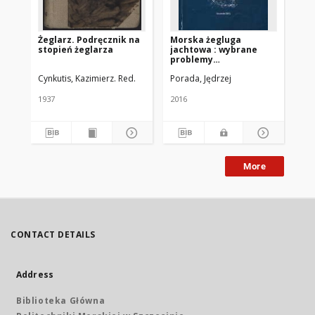
Żeglarz. Podręcznik na
Morska żegluga
Ki
stopień żeglarza
jachtowa : wybrane
że
problemy
wo
bezpieczeństwa : eseje,
Cynkutis, Kazimierz. Red.
Porada, Jędrzej
Kom
artykuły, referaty,
wykłady. T. 3
1937
2016
201
More
CONTACT DETAILS
Address
Biblioteka Główna