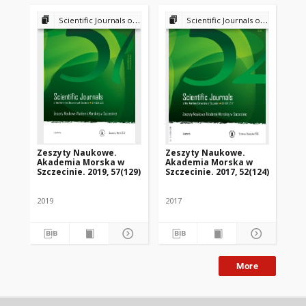
Scientific Journals of the Maritime University of Szczecin
Scientific Journals of the Maritime University of Szczecin
Zeszyty Naukowe.
Zeszyty Naukowe.
Po
Akademia Morska w
Akademia Morska w
Re
Szczecinie. 2019, 57(129)
Szczecinie. 2017, 52(124)
20
2019
2017
202
More