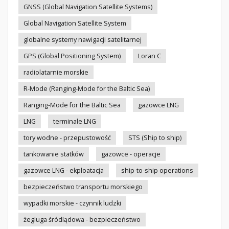
GNSS (Global Navigation Satellite Systems)
Global Navigation Satellite System
globalne systemy nawigacji satelitarnej
GPS (Global Positioning System)
Loran C
radiolatarnie morskie
R-Mode (Ranging-Mode for the Baltic Sea)
Ranging-Mode for the Baltic Sea
gazowce LNG
LNG
terminale LNG
tory wodne - przepustowość
STS (Ship to ship)
tankowanie statków
gazowce - operacje
gazowce LNG - ekploatacja
ship-to-ship operations
bezpieczeństwo transportu morskiego
wypadki morskie - czynnik ludzki
żegluga śródlądowa - bezpieczeństwo