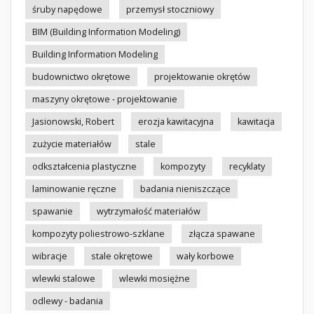
śruby napędowe
przemysł stoczniowy
BIM (Building Information Modeling)
Building Information Modeling
budownictwo okrętowe
projektowanie okrętów
maszyny okrętowe - projektowanie
Jasionowski, Robert
erozja kawitacyjna
kawitacja
zużycie materiałów
stale
odkształcenia plastyczne
kompozyty
recyklaty
laminowanie ręczne
badania nieniszczące
spawanie
wytrzymałość materiałów
kompozyty poliestrowo-szklane
złącza spawane
wibracje
stale okrętowe
wały korbowe
wlewki stalowe
wlewki mosiężne
odlewy - badania