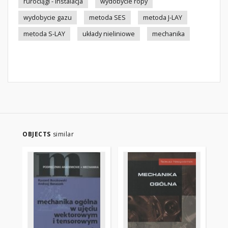
rurociągi - instalacja
wydobycie ropy
wydobycie gazu
metoda SES
metoda J-LAY
metoda S-LAY
układy nieliniowe
mechanika
OBJECTS
similar