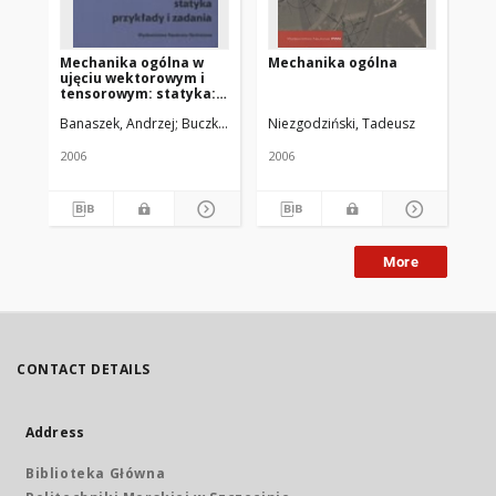
Mechanika ogólna w
Mechanika ogólna
Au
ujęciu wektorowym i
teo
tensorowym: statyka:
przykłady i zadania
Banaszek, Andrzej
Buczkowski, Ryszard
Niezgodziński, Tadeusz
Dęb
2006
2006
201
More
CONTACT DETAILS
Address
Biblioteka Główna