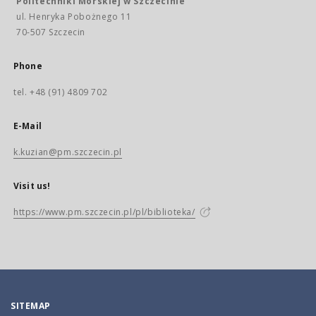
Politechniki Morskiej w Szczecinie
ul. Henryka Pobożnego 11
70-507 Szczecin
Phone
tel. +48 (91) 4809 702
E-Mail
k.kuzian@pm.szczecin.pl
Visit us!
https://www.pm.szczecin.pl/pl/biblioteka/
SITEMAP