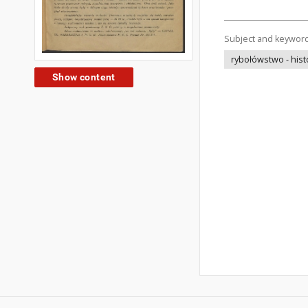
Subject and keywor
rybołówstwo - hist
Show content