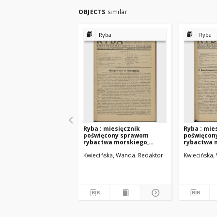
OBJECTS
similar
Ryba
Ryba
Ryba : miesięcznik
Ryba : mie
poświęcony sprawom
poświęcon
rybactwa morskiego,
rybactwa 
potrzebom przemysłu i
potrzebom
Kwiecińska, Wanda. Redaktor
Kwiecińska,
handlu rybnego oraz
handlu ry
propagandzie spożycia
propagand
ryb. 1932, R. 4, nr 3
ryb. 1932, R