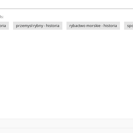
ds:
oria
przemysł rybny - historia
rybactwo morskie - historia
spo