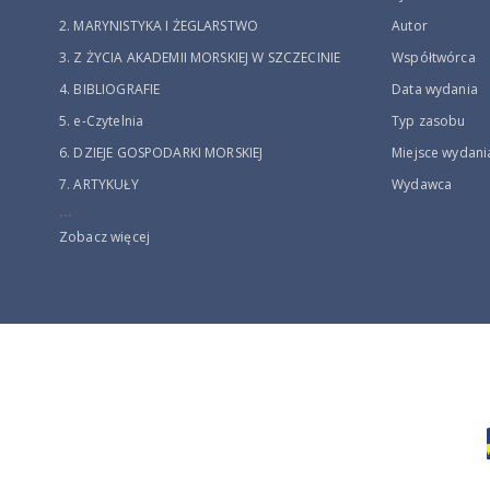
2. MARYNISTYKA I ŻEGLARSTWO
Autor
3. Z ŻYCIA AKADEMII MORSKIEJ W SZCZECINIE
Współtwórca
4. BIBLIOGRAFIE
Data wydania
5. e-Czytelnia
Typ zasobu
6. DZIEJE GOSPODARKI MORSKIEJ
Miejsce wydani
7. ARTYKUŁY
Wydawca
...
Zobacz więcej