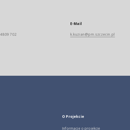
E-Mail
) 4809 702
k.kuzian@pm.szczecin.pl
O Projekcie
Informacje o projekcie