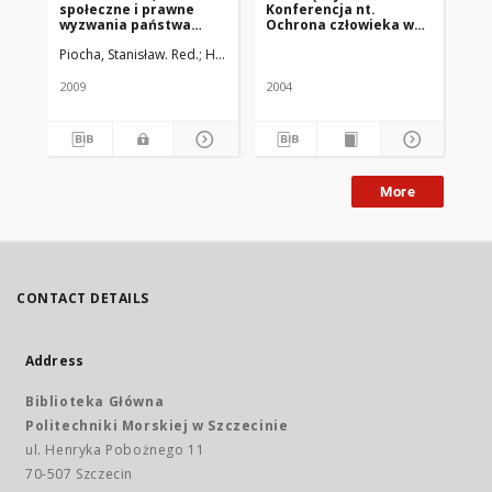
społeczne i prawne
Konferencja nt.
na
wyzwania państwa
Ochrona człowieka w
sy
morskiego w Unii
morskim środowisku
Piocha, Stanisław. Red.
Heese, Tomasz. Red.
Gir
Europejskiej
pracy
2009
2004
199
More
CONTACT DETAILS
Address
Biblioteka Główna
Politechniki Morskiej w Szczecinie
ul. Henryka Pobożnego 11
70-507 Szczecin