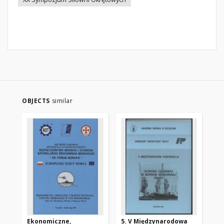
OBJECTS
similar
Ekonomiczne,
5. V Międzynarodowa
Be