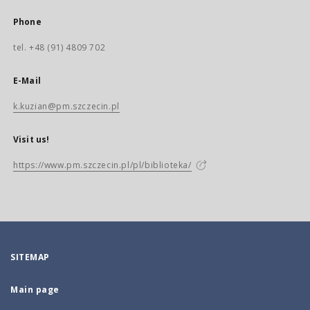
Phone
tel. +48 (91) 4809 702
E-Mail
k.kuzian@pm.szczecin.pl
Visit us!
https://www.pm.szczecin.pl/pl/biblioteka/
SITEMAP
Main page