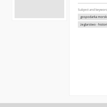
Subject and keywor
gospodarka morska 
żeglarstwo - histor