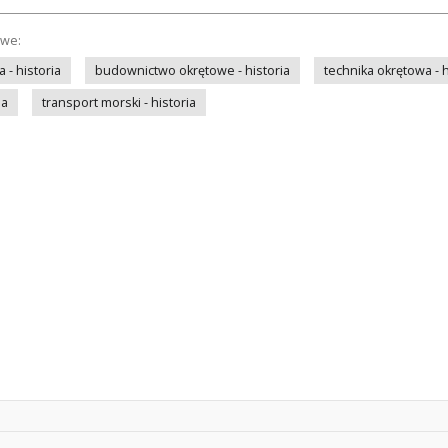
owe:
- historia
budownictwo okrętowe - historia
technika okrętowa - h
ia
transport morski - historia