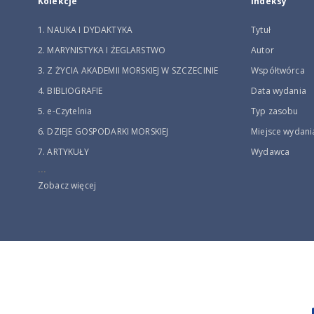
Kolekcje
Indeksy
1. NAUKA I DYDAKTYKA
Tytuł
2. MARYNISTYKA I ŻEGLARSTWO
Autor
3. Z ŻYCIA AKADEMII MORSKIEJ W SZCZECINIE
Współtwórca
4. BIBLIOGRAFIE
Data wydania
5. e-Czytelnia
Typ zasobu
6. DZIEJE GOSPODARKI MORSKIEJ
Miejsce wydani
7. ARTYKUŁY
Wydawca
...
Zobacz więcej