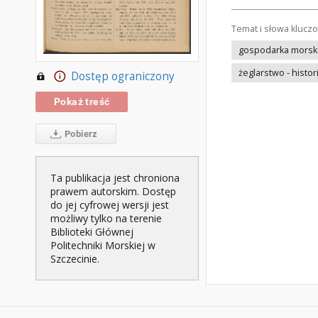
Temat i słowa klucz
gospodarka morska 
żeglarstwo - histor
Dostęp ograniczony
Pokaż treść
Pobierz
Ta publikacja jest chroniona
prawem autorskim. Dostęp
do jej cyfrowej wersji jest
możliwy tylko na terenie
Biblioteki Głównej
Politechniki Morskiej w
Szczecinie.