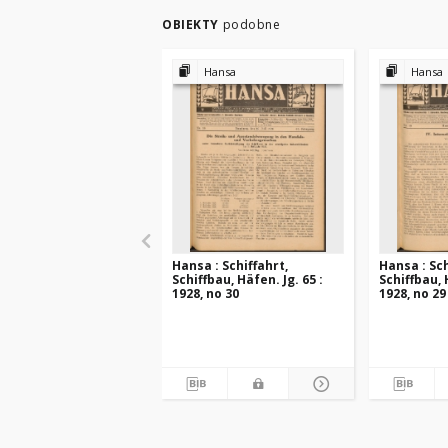
OBIEKTY
podobne
Hansa
Hansa
Hansa : Schiffahrt,
Hansa : Sch
Schiffbau, Häfen. Jg. 65 :
Schiffbau, 
1928, no 30
1928, no 29