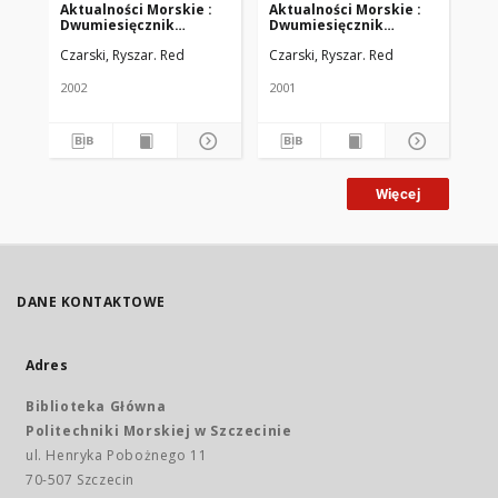
Aktualności Morskie :
Aktualności Morskie :
Ak
Dwumiesięcznik
Dwumiesięcznik
Dw
Wyższej Szkoły
Wyższej Szkoły
Ak
Czarski, Ryszar. Red
Czarski, Ryszar. Red
Cza
Morskiej w Szczecinie.
Morskiej w Szczecinie.
Szc
2002, nr 1 (25)
2001, nr 2(20)
(45
2002
2001
200
Więcej
DANE KONTAKTOWE
Adres
Biblioteka Główna
Politechniki Morskiej w Szczecinie
ul. Henryka Pobożnego 11
70-507 Szczecin