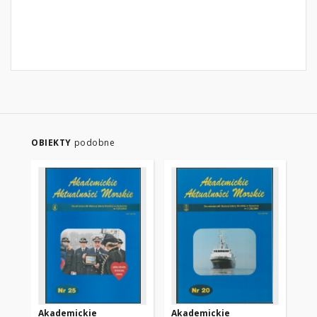
OBIEKTY
podobne
Akademickie
Akademickie
Ak