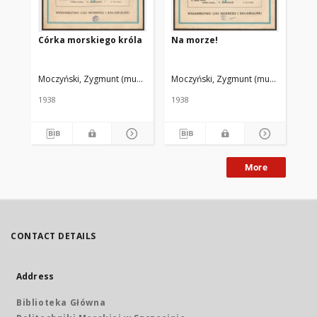
Córka morskiego króla
Na morze!
Pr
Moczyński, Zygmunt (muzyka)
Makuszyński, Kornel (słowa)
Moczyński, Zygmunt (muzyka)
Rynczak Jó
Makus
Wił
1938
1938
193
More
CONTACT DETAILS
Address
Biblioteka Główna