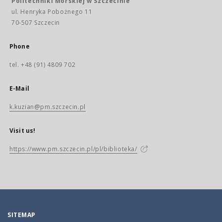
Politechniki Morskiej w Szczecinie
ul. Henryka Pobożnego 11
70-507 Szczecin
Phone
tel. +48 (91) 4809 702
E-Mail
k.kuzian@pm.szczecin.pl
Visit us!
https://www.pm.szczecin.pl/pl/biblioteka/
SITEMAP