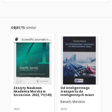
OBJECTS
similar
Scientific Journals of the Maritime University of Szczecin
Zeszyty Naukowe.
Od inteligentnego
Na
Akademia Morska w
transportu do
62,
Szczecinie. 2022, 71(143)
inteligentnych miast
Banach, Marzena
2022
2018
201