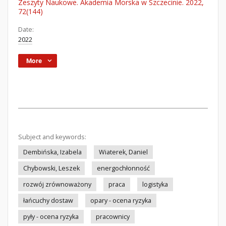
Zeszyty Naukowe. Akademia Morska w Szczecinie. 2022,
72(144)
Date:
2022
More
Subject and keywords:
Dembińska, Izabela
Wiaterek, Daniel
Chybowski, Leszek
energochłonność
rozwój zrównoważony
praca
logistyka
łańcuchy dostaw
opary - ocena ryzyka
pyły - ocena ryzyka
pracownicy