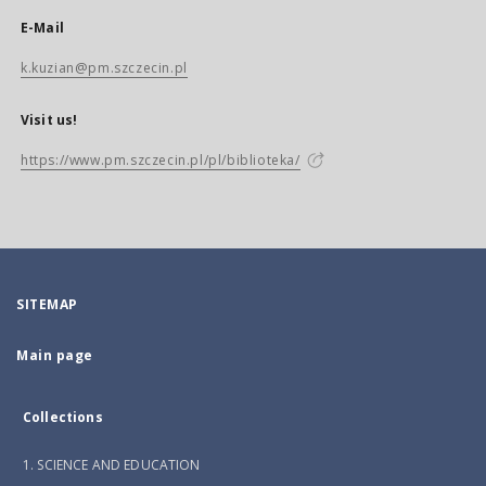
E-Mail
k.kuzian@pm.szczecin.pl
Visit us!
https://www.pm.szczecin.pl/pl/biblioteka/
SITEMAP
Main page
Collections
1. SCIENCE AND EDUCATION