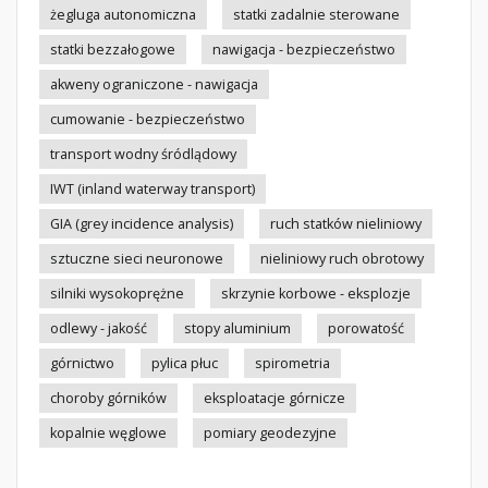
żegluga autonomiczna
statki zadalnie sterowane
statki bezzałogowe
nawigacja - bezpieczeństwo
akweny ograniczone - nawigacja
cumowanie - bezpieczeństwo
transport wodny śródlądowy
IWT (inland waterway transport)
GIA (grey incidence analysis)
ruch statków nieliniowy
sztuczne sieci neuronowe
nieliniowy ruch obrotowy
silniki wysokoprężne
skrzynie korbowe - eksplozje
odlewy - jakość
stopy aluminium
porowatość
górnictwo
pylica płuc
spirometria
choroby górników
eksploatacje górnicze
kopalnie węglowe
pomiary geodezyjne