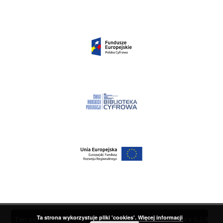
Ta strona wykorzystuje pliki 'cookies'.
Więcej informacji
Ten serwis działa dzięki oprogramowaniu
DInGO dLibra 6.2.9