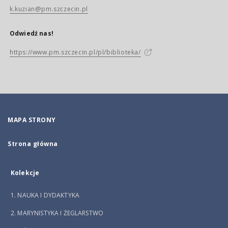
k.kuzian@pm.szczecin.pl
Odwiedź nas!
https://www.pm.szczecin.pl/pl/biblioteka/
MAPA STRONY
Strona główna
Kolekcje
1. NAUKA I DYDAKTYKA
2. MARYNISTYKA I ŻEGLARSTWO