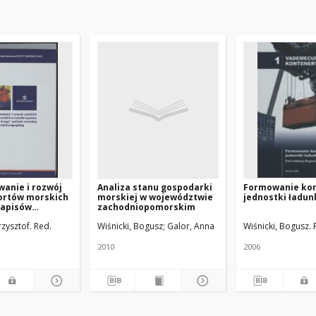
anie i rozwój
Analiza stanu gospodarki
Formowanie ko
portów morskich
morskiej w województwie
jednostki ładu
zapisów
zachodniopomorskim
sięgi" polityki
zysztof. Red.
Wiśnicki, Bogusz
Galor, Anna
Wiśnicki, Bogusz. 
nii Europejskiej
2010
2006