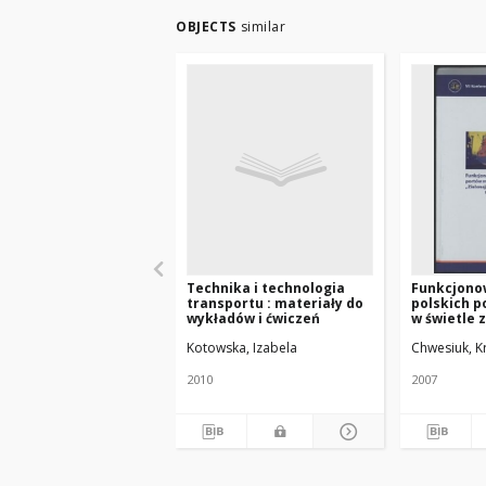
OBJECTS
similar
Technika i technologia
Funkcjonow
transportu : materiały do
polskich 
wykładów i ćwiczeń
w świetle 
"Zielonej K
Kotowska, Izabela
Chwesiuk, Kr
morskiej U
2010
2007