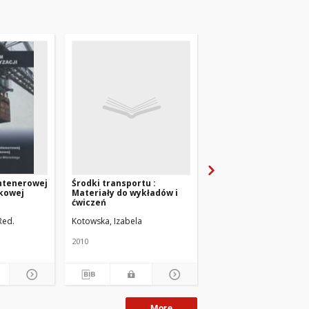
ntenerowej
Środki transportu :
Technika i technolog
nkowej
Materiały do wykładów i
transportu : zbiór za
ćwiczeń
Red.
Kotowska, Izabela
Kotowska, Izabela
2010
2010
More