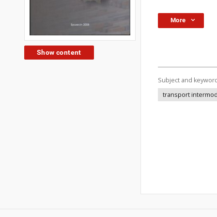
More
Show content
Subject and keywor
transport intermo