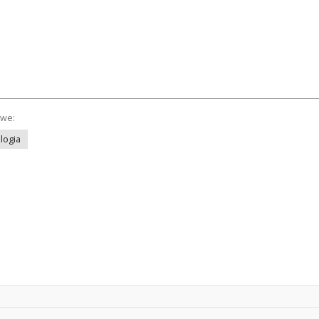
owe:
logia