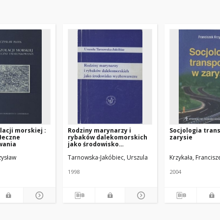
lacji morskiej :
Rodziny marynarzy i
Socjologia tran
łeczne
rybaków dalekomorskich
zarysie
wania
jako środowisko
wychowawcze
zysław
Tarnowska-Jakóbiec, Urszula
Krzykała, Francisz
1998
2004