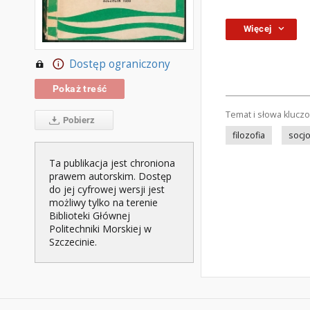
Więcej
Dostęp ograniczony
Pokaż treść
Temat i słowa klucz
Pobierz
filozofia
socjo
Ta publikacja jest chroniona
prawem autorskim. Dostęp
do jej cyfrowej wersji jest
możliwy tylko na terenie
Biblioteki Głównej
Politechniki Morskiej w
Szczecinie.