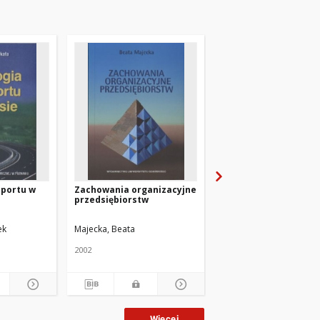
sportu w
Zachowania organizacyjne
Kultura i socjologia
przedsiębiorstw
morska w dobie
globalizmu : wybrane
eseje
ek
Majecka, Beata
Porada, Jędrzej
2002
2004
Więcej