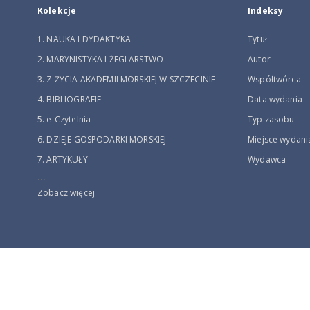
Kolekcje
Indeksy
1. NAUKA I DYDAKTYKA
Tytuł
2. MARYNISTYKA I ŻEGLARSTWO
Autor
3. Z ŻYCIA AKADEMII MORSKIEJ W SZCZECINIE
Współtwórca
4. BIBLIOGRAFIE
Data wydania
5. e-Czytelnia
Typ zasobu
6. DZIEJE GOSPODARKI MORSKIEJ
Miejsce wydani
7. ARTYKUŁY
Wydawca
...
Zobacz więcej