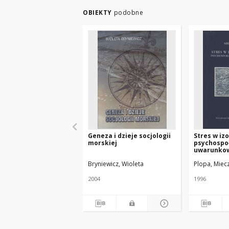
OBIEKTY
podobne
Geneza i dzieje socjologii
Stres w izo
morskiej
psychospo
uwarunko
Bryniewicz, Wioleta
Plopa, Miec
2004
1996