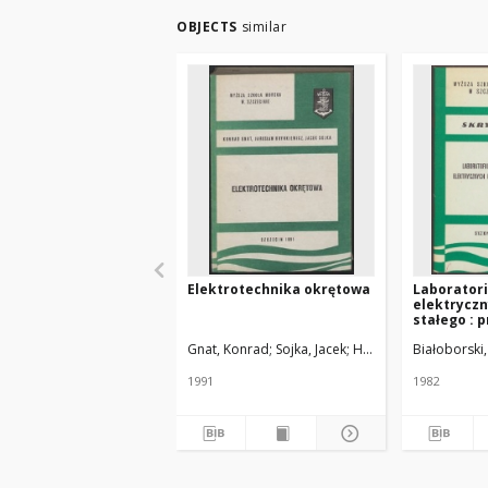
OBJECTS
similar
Elektrotechnika okrętowa
Laborator
elektryczn
stałego : 
Gnat, Konrad
Sojka, Jacek
Hrynkiewicz, Jarosław
Białoborski
1991
1982