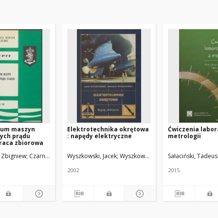
ium maszyn
Elektrotechnika okrętowa
Ćwiczenia labor
ych prądu
: napędy elektryczne
metrologii
praca zbiorowa
, Zbigniew
Czarnecki, Leszek
Wyszkowski, Jacek
Hrynkiewicz, Jarosław
Wyszkowski, Sławomir
Krasucka, Ewa
Sałaciński, Tadeus
Roszczyk, St
2002
2015