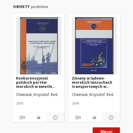
OBIEKTY
podobne
Konkurencyjność
Zmiany w lądowo-
Pr
polskich portów
morskich łańcuchach
"A
morskich w świetle
transportowych w
sz
integracji z Unią
rejonie basenu Morza
po
Chwesiuk, Krzysztof. Red.
Chwesiuk, Krzysztof. Red.
Chw
Europejską
Bałtyckiego - szanse i
po
zagrożenia dla polskich
Ba
interesów morskich :
2003
2004
200
praca zbiorowa
Więcej