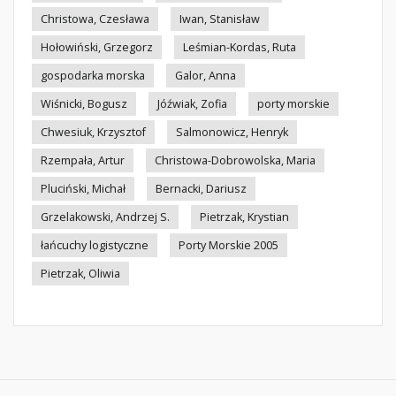
Christowa, Czesława
Iwan, Stanisław
Hołowiński, Grzegorz
Leśmian-Kordas, Ruta
gospodarka morska
Galor, Anna
Wiśnicki, Bogusz
Jóźwiak, Zofia
porty morskie
Chwesiuk, Krzysztof
Salmonowicz, Henryk
Rzempała, Artur
Christowa-Dobrowolska, Maria
Pluciński, Michał
Bernacki, Dariusz
Grzelakowski, Andrzej S.
Pietrzak, Krystian
łańcuchy logistyczne
Porty Morskie 2005
Pietrzak, Oliwia