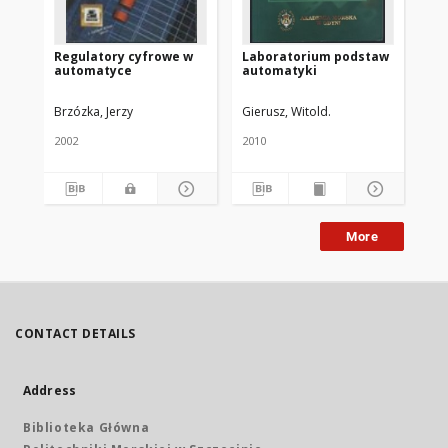
Regulatory cyfrowe w
Laboratorium podstaw
Pr
automatyce
automatyki
Ma
Brzózka, Jerzy
Gierusz, Witold.
Brz
2002
2010
199
More
CONTACT DETAILS
Address
Biblioteka Główna