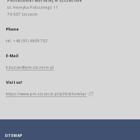
Politechniki Morskiej w Szczecinie
ul. Henryka Pobożnego 11
70-507 Szczecin
Phone
tel. +48 (91) 4809 702
E-Mail
k.kuzian@pm.szczecin.pl
Visit us!
https://www.pm.szczecin.pl/pl/biblioteka/
SITEMAP