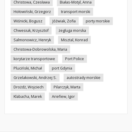
Christowa, Czesława
Białas-Motyl, Anna
Hołowiński, Grzegorz
transport morski
Wiśnicki, Bogusz
Jóźwiak, Zofia
porty morskie
Chwesiuk, Krzysztof
żegluga morska
Salmonowicz, Henryk
Misztal, Konrad
Christowa-Dobrowolska, Maria
korytarze transportowe
Port Police
Pluciński, Michał
port Gdynia
Grzelakowski, Andrzej S.
autostrady morskie
Drożdż, Wojciech
Pilarczyk, Marta
Klabacha, Marek
Ariefiew, Igor