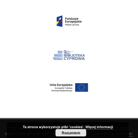
Ta strona wykorzystuje pliki 'cookies'.
Więcej informacji
Ten serwis działa dzięki oprogramowaniu
DInGO dLibra 6.2.9
Rozumiem
opracowanemu przez
Poznańskie Centrum Superkomputerowo-