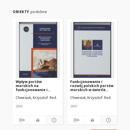
OBIEKTY
podobne
Wpływ portów
Funkcjonowanie i
Ko
morskich na
rozwój polskich portów
po
funkcjonowanie i
morskich w świetle
mo
rozwój otoczenia
zapisów "Zielonej
int
Chwesiuk, Krzysztof. Red.
Chwesiuk, Krzysztof. Red.
Chw
Księgi" polityki
Eu
morskiej Unii
Europejskiej
2005
2007
200