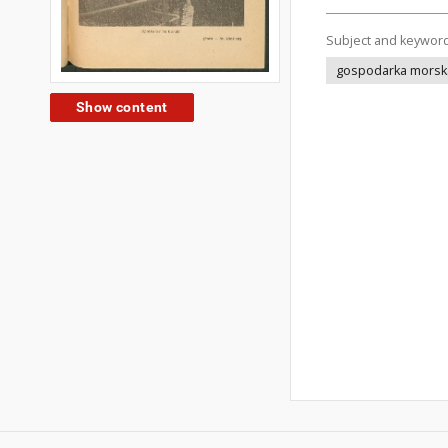
Subject and keywor
gospodarka morsk
Show content