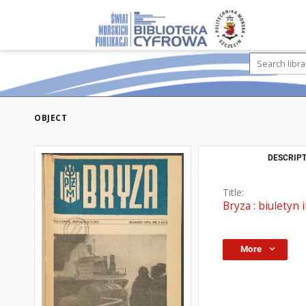
OBJECT
DESCRIPT
Title:
Bryza : biuletyn 
More