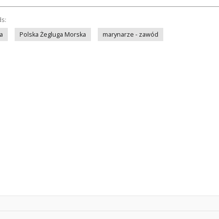
ds:
a
Polska Żegluga Morska
marynarze - zawód