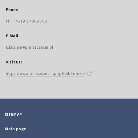
Phone
tel. +48 (91) 4809 702
E-Mail
k.kuzian@pm.szczecin.pl
Visit us!
https://www.pm.szczecin.pl/pl/biblioteka/
SITEMAP
Main page