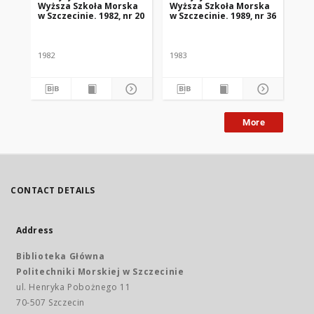
Wyższa Szkoła Morska
Wyższa Szkoła Morska
Wy
w Szczecinie. 1982, nr 20
w Szczecinie. 1989, nr 36
w S
1982
1983
197
More
CONTACT DETAILS
Address
Biblioteka Główna
Politechniki Morskiej w Szczecinie
ul. Henryka Pobożnego 11
70-507 Szczecin