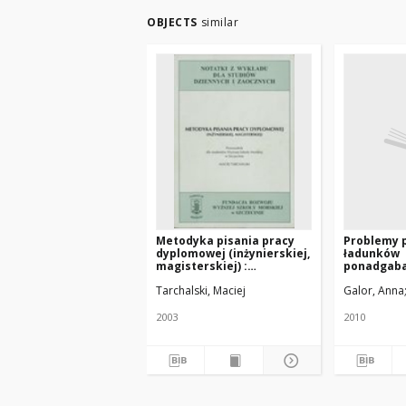
OBJECTS
similar
Metodyka pisania pracy
Problemy 
dyplomowej (inżynierskiej,
ładunków
magisterskiej) :
ponadgaba
przewodnik dla studentów
w Polsce
Tarchalski, Maciej
Galor, Anna
Wyższej Szkoły Morskiej w
Szczecinie
2003
2010