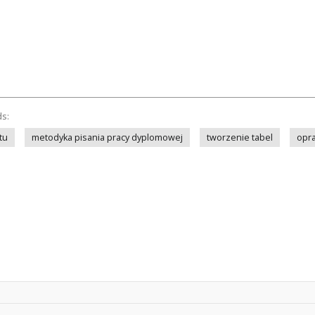
ds:
tu
metodyka pisania pracy dyplomowej
tworzenie tabel
opra