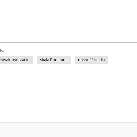
ds:
ływalność statku
skala Bonjeana
nośność statku