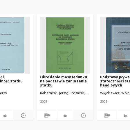
ć i
Określanie masy ładunku
Podstawy pływal
lność statku
na podstawie zanurzenia
stateczności s
statku
handlowych
Jerzy
Kabaciński, Jerzy
Jurdziński, Mirosław
Więckiewicz, Wojc
2005
2006