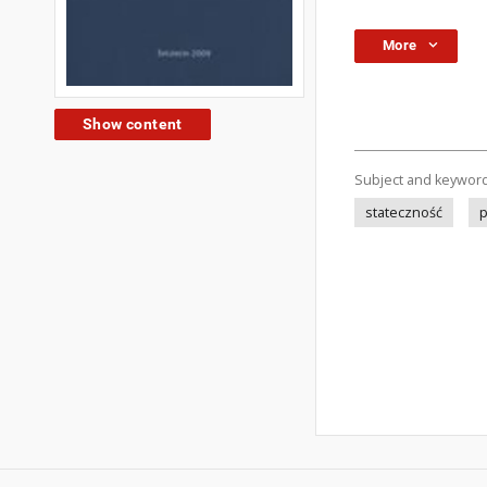
More
Show content
Subject and keywor
stateczność
p