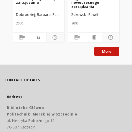
zarządzania
nowoczesnego
no
zarządzania
or
Dobrodziej, Barbara. Red. nauk.
Żukowski, Paweł
Foł
2000
2000
200
More
CONTACT DETAILS
Address
Biblioteka Główna
Politechniki Morskiej w Szczecinie
ul. Henryka Pobożnego 11
70-507 Szczecin