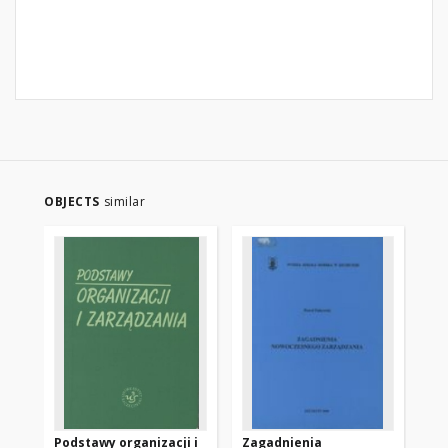
OBJECTS
similar
Podstawy organizacji i
Zagadnienia
Kl