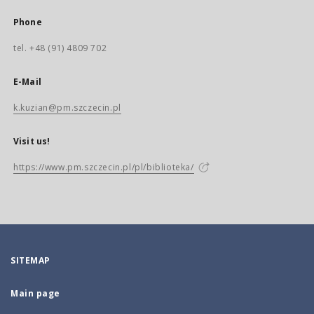
Phone
tel. +48 (91) 4809 702
E-Mail
k.kuzian@pm.szczecin.pl
Visit us!
https://www.pm.szczecin.pl/pl/biblioteka/
SITEMAP
Main page