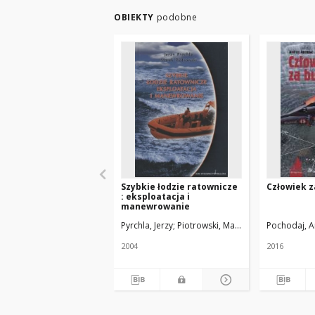
OBIEKTY
podobne
Szybkie łodzie ratownicze
Człowiek z
: eksploatacja i
manewrowanie
Pyrchla, Jerzy
Piotrowski, Marek
Pochodaj, A
2004
2016