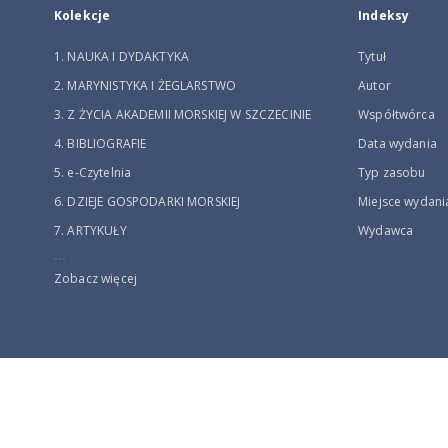
Kolekcje
Indeksy
1. NAUKA I DYDAKTYKA
Tytuł
2. MARYNISTYKA I ŻEGLARSTWO
Autor
3. Z ŻYCIA AKADEMII MORSKIEJ W SZCZECINIE
Współtwórca
4. BIBLIOGRAFIE
Data wydania
5. e-Czytelnia
Typ zasobu
6. DZIEJE GOSPODARKI MORSKIEJ
Miejsce wydani
7. ARTYKUŁY
Wydawca
...
Zobacz więcej