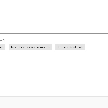
owe:
ie
bezpieczeństwo na morzu
łodzie ratunkowe