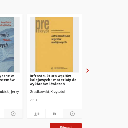
yczne w
Infrastruktura węzłów
Logistyka w transpor
ystemów
kolejowych : materiały do
szynowym
wykładów i ćwiczeń
ubicki, Jerzy
Gradkowski, Krzysztof
Grajnert, Jacek. Red.
Kre
2013
2001
Więcej