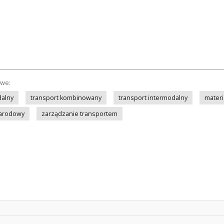
owe:
dalny
transport kombinowany
transport intermodalny
materi
narodowy
zarządzanie transportem