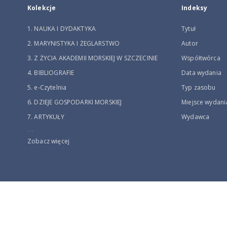
Kolekcje
Indeksy
1. NAUKA I DYDAKTYKA
Tytuł
2. MARYNISTYKA I ŻEGLARSTWO
Autor
3. Z ŻYCIA AKADEMII MORSKIEJ W SZCZECINIE
Współtwórca
4. BIBLIOGRAFIE
Data wydania
5. e-Czytelnia
Typ zasobu
6. DZIEJE GOSPODARKI MORSKIEJ
Miejsce wydani
7. ARTYKUŁY
Wydawca
...
Zobacz więcej