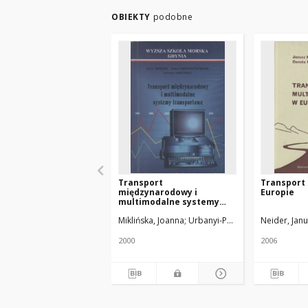
OBIEKTY
podobne
Transport
Transport
międzynarodowy i
Europie
multimodalne systemy
transortowe
Miklińska, Joanna
Urbanyi-Popiołek, Ilona
Neider, Jan
Kubick
2000
2006