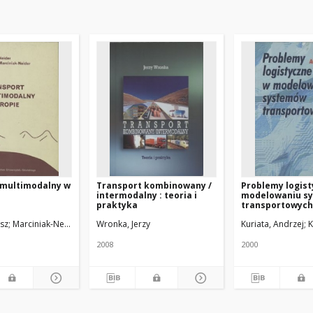
 multimodalny w
Transport kombinowany /
Problemy logist
intermodalny : teoria i
modelowaniu s
praktyka
transportowych
usz
i, Jerzy
Marciniak-Neider, Danuta.
Wronka, Jerzy
Kuriata, Andrzej
K
2008
2000