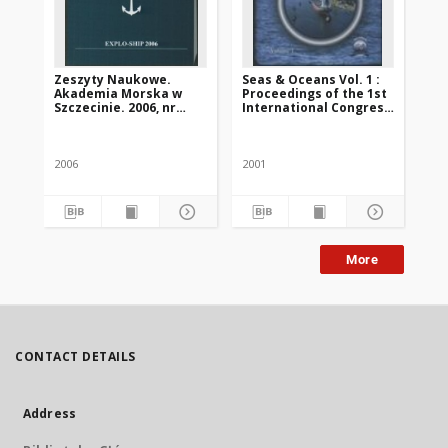
Zeszyty Naukowe.
Seas & Oceans Vol. 1 :
Ze
Akademia Morska w
Proceedings of the 1st
Wy
Szczecinie. 2006, nr
International Congress
w S
11(83)
of Seas and Oceans,
Szczecin -
Międzyzdroje, Poland 18
- 22 September 2001
2006
2001
199
More
CONTACT DETAILS
Address