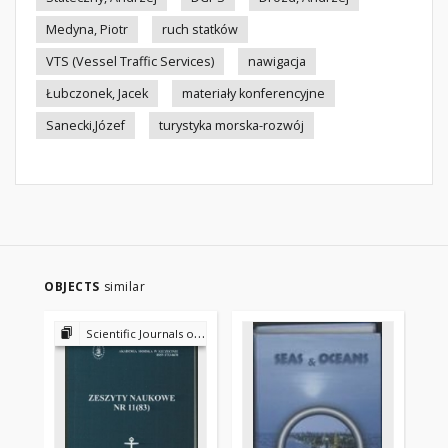
Medyna, Piotr
ruch statków
VTS (Vessel Traffic Services)
nawigacja
Łubczonek, Jacek
materiały konferencyjne
Sanecki,Józef
turystyka morska-rozwój
OBJECTS
similar
Scientific Journals of the Maritime University of Szczecin