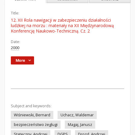
Title:
12. XII Rola nawigacji w zabezpieczeniu działalności
ludzkiej na morzu : materiały na XII Międzynarodową
Konferencję Naukowo-Techniczną. Cz. 2
Date:
2000
More
Subject and keywords:
Wiśniewski, Bernard
Uchacz, Waldemar
bezpieczeństwo żeglugi
Magaj, Janusz
Stateczny, Andrzej
DGPS
Drozd, Andrzej