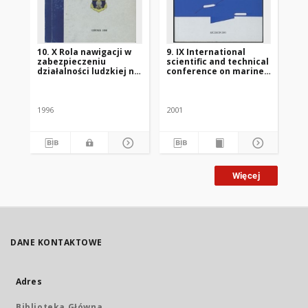
10. X Rola nawigacji w
9. IX International
9. 
zabezpieczeniu
scientific and technical
Na
działalności ludzkiej na
conference on marine
Sy
morzu : materiały na X
traffic engineering
sy
Wei
Konferencję Naukowo-
: 
Techniczną. Cz. 3
sa
tr
1996
2001
201
Tr
Więcej
DANE KONTAKTOWE
Adres
Biblioteka Główna