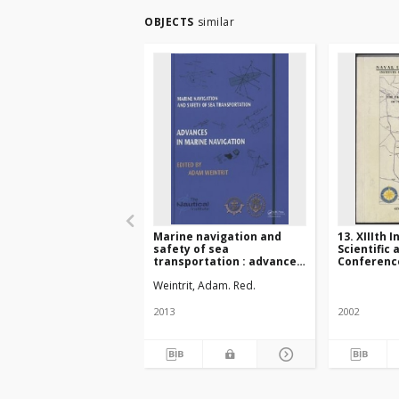
OBJECTS
similar
Marine navigation and
13. XIIIth 
safety of sea
Scientific
transportation : advances
Conference
in marine navigation
The part o
Weintrit, Adam. Red.
support of
on the sea 
Gdynia, 1
2013
2002
2002