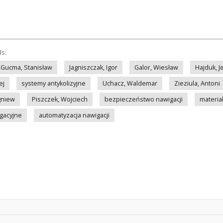
ds:
Gucma, Stanisław
Jagniszczak, Igor
Galor, Wiesław
Hajduk, J
ej
systemy antykolizyjne
Uchacz, Waldemar
Zieziula, Antoni
gniew
Piszczek, Wojciech
bezpieczeństwo nawigacji
materia
gacyjne
automatyzacja nawigacji