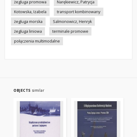
żegluga promowa
Narękiewicz, Patrycja
Kotowska, Izabela
transport kombinowany
żegluga morska
Salmonowicz, Henryk
żegluga liniowa
terminale promowe
połączenia multimodalne
OBJECTS
similar