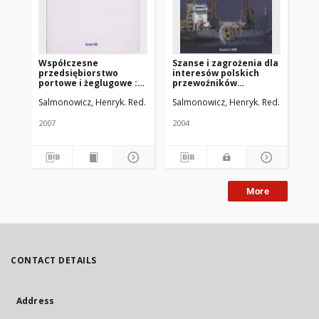
Współczesne
Szanse i zagrożenia dla
Tr
przedsiębiorstwo
interesów polskich
lo
portowe i żeglugowe :
przewoźników
ru
praca zbiorowa
liniowych i promowych
Salmonowicz, Henryk. Red.
Salmonowicz, Henryk. Red.
Sal
wynikające z
funkcjonowania na
wspólnym rynku
2007
2004
200
transportowym Unii
Europejskiej
More
CONTACT DETAILS
Address