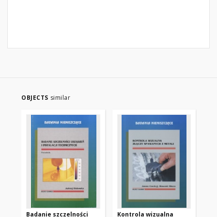
OBJECTS
similar
Badanie szczelności
Kontrola wizualna
Wa