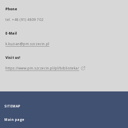
Phone
tel. +48 (91) 4809 702
E-Mail
k.kuzian@pm.szczecin.pl
Visit us!
https://www.pm.szczecin.pl/pl/biblioteka/
SITEMAP
Main page