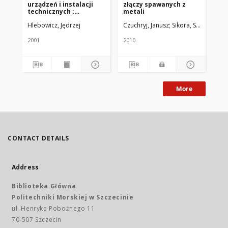
urządzeń i instalacji
złączy spawanych z
wy
technicznych :
metali
nie
poradnik
Wa
Hlebowicz, Jędrzej
Czuchryj, Janusz
Sikora, Sławomir
Woj
2001
2010
200
More
CONTACT DETAILS
Address
Biblioteka Główna
Politechniki Morskiej w Szczecinie
ul. Henryka Pobożnego 11
70-507 Szczecin